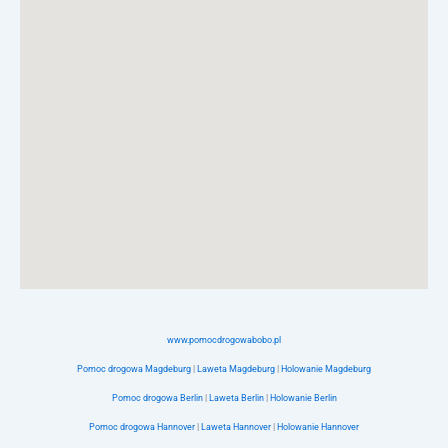
www.pomocdrogowabobo.pl
Pomoc drogowa Magdeburg
|
Laweta Magdeburg
|
Holowanie Magdeburg
Pomoc drogowa Berlin
|
Laweta Berlin
|
Holowanie Berlin
Pomoc drogowa Hannover
|
Laweta Hannover
|
Holowanie Hannover