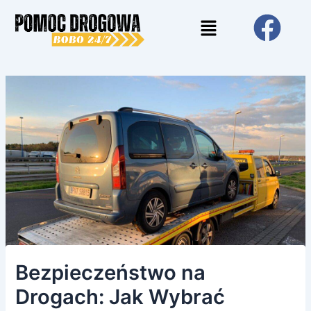
Skip
Post
Menu
to
navigation
content
Bezpieczeństwo na
Drogach: Jak Wybrać