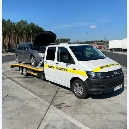
całodobowa
pomoc
drogowa
Hannover?