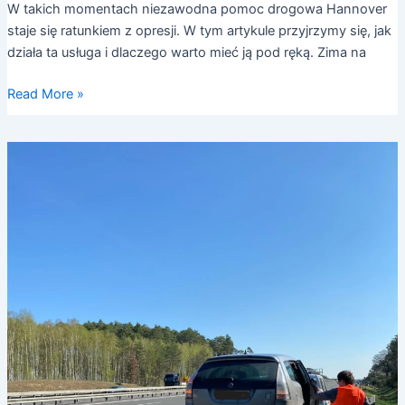
W takich momentach niezawodna pomoc drogowa Hannover
staje się ratunkiem z opresji. W tym artykule przyjrzymy się, jak
działa ta usługa i dlaczego warto mieć ją pod ręką. Zima na
Read More »
Pomoc
drogowa
Hannover
a
laweta
–
kiedy
wezwać,
co
wybrać?