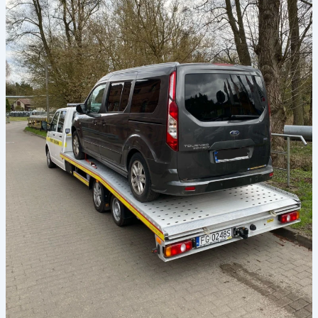
pomocy
drogowej
w
Hannoverze