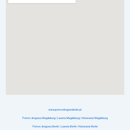
www.pomocdrogowabobo.pl
Pomoc drogowa Magdeburg
|
Laweta Magdeburg
|
Holowanie Magdeburg
Pomoc drogowa Berlin
|
Laweta Berlin
|
Holowanie Berlin