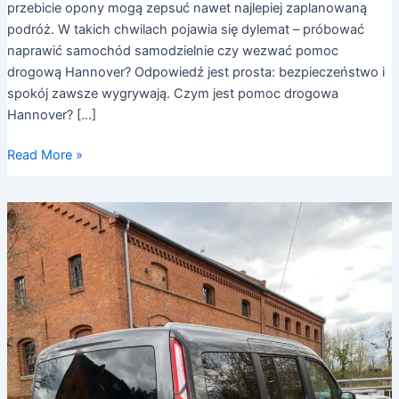
przebicie opony mogą zepsuć nawet najlepiej zaplanowaną
podróż. W takich chwilach pojawia się dylemat – próbować
naprawić samochód samodzielnie czy wezwać pomoc
drogową Hannover? Odpowiedź jest prosta: bezpieczeństwo i
spokój zawsze wygrywają. Czym jest pomoc drogowa
Hannover? […]
Read More »
Pomoc
drogowa
Hannover
–
jak
przebiega
współpraca
z
ubezpieczycielami?