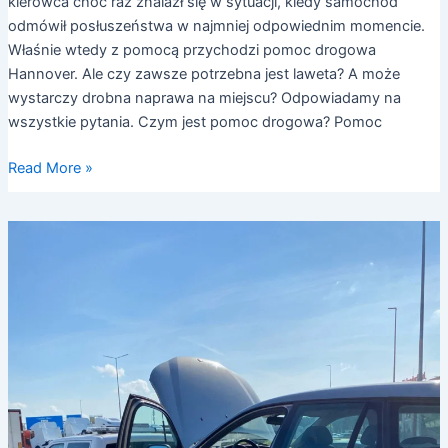
kierowca choć raz znalazł się w sytuacji, kiedy samochód
odmówił posłuszeństwa w najmniej odpowiednim momencie.
Właśnie wtedy z pomocą przychodzi pomoc drogowa
Hannover. Ale czy zawsze potrzebna jest laweta? A może
wystarczy drobna naprawa na miejscu? Odpowiadamy na
wszystkie pytania. Czym jest pomoc drogowa? Pomoc
Read More »
5
sytuacji,
w
których
nasza
pomoc
drogowa
Hannover
uratowała
dzień