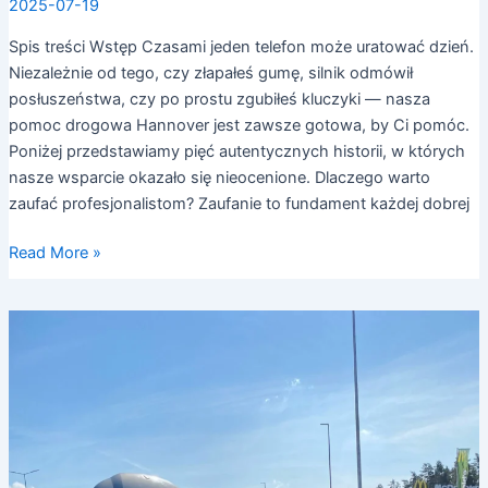
2025-07-19
Spis treści Wstęp Czasami jeden telefon może uratować dzień.
Niezależnie od tego, czy złapałeś gumę, silnik odmówił
posłuszeństwa, czy po prostu zgubiłeś kluczyki — nasza
pomoc drogowa Hannover jest zawsze gotowa, by Ci pomóc.
Poniżej przedstawiamy pięć autentycznych historii, w których
nasze wsparcie okazało się nieocenione. Dlaczego warto
zaufać profesjonalistom? Zaufanie to fundament każdej dobrej
Read More »
Pomoc
drogowa
Hannover
radzi:
jak
uniknąć
najczęstszych