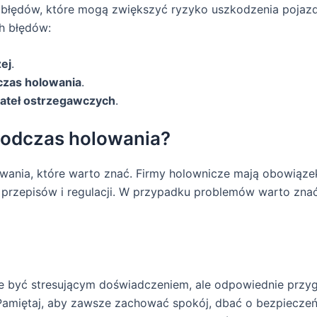
łędów, które mogą zwiększyć ryzyko uszkodzenia pojazdu
h błędów:
ej
.
czas holowania
.
ateł ostrzegawczych
.
podczas holowania?
ania, które warto znać. Firmy holownicze mają obowiąze
h przepisów i regulacji. W przypadku problemów warto zna
być stresującym doświadczeniem, ale odpowiednie przyg
 Pamiętaj, aby zawsze zachować spokój, dbać o bezpiecze