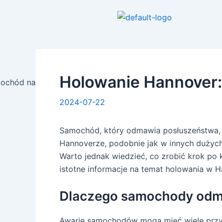
Skip
Post
to
navigation
content
Holowanie Hannover:
2024-07-22
Samochód, który odmawia posłuszeństwa, m
Hannoverze, podobnie jak w innych dużych m
Warto jednak wiedzieć, co zrobić krok po
istotne informacje na temat holowania w H
Dlaczego samochody odm
Awarie samochodów mogą mieć wiele przycz