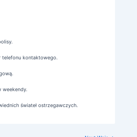
olisy.
r telefonu kontaktowego.
ogową.
 w weekendy.
wiednich świateł ostrzegawczych.