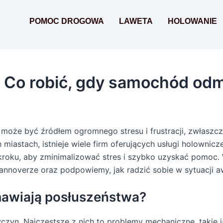
POMOC DROGOWA
LAWETA
HOLOWANIE
 Co robić, gdy samochód od
oże być źródłem ogromnego stresu i frustracji, zwłaszc
iastach, istnieje wiele firm oferujących usługi holownicz
 kroku, aby zminimalizować stres i szybko uzyskać pomoc.
annoverze oraz podpowiemy, jak radzić sobie w sytuacji aw
awiają posłuszeństwa?
yn. Najczęstsze z nich to problemy mechaniczne, takie j