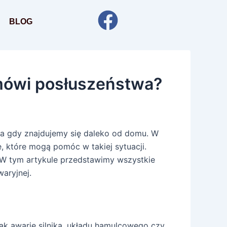
BLOG
mówi posłuszeństwa?
za gdy znajdujemy się daleko od domu. W
e, które mogą pomóc w takiej sytuacji.
 W tym artykule przedstawimy wszystkie
aryjnej.
ak awarie silnika, układu hamulcowego czy