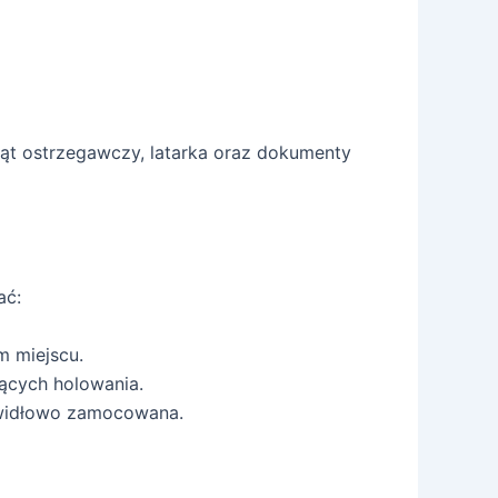
kąt ostrzegawczy, latarka oraz dokumenty
ać:
m miejscu.
ących holowania.
rawidłowo zamocowana.