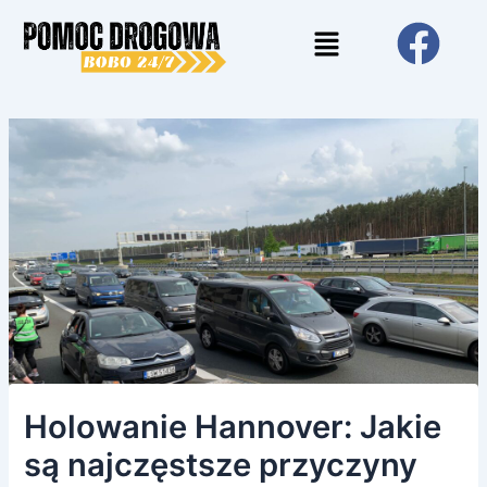
Skip
Post
Menu
to
navigation
content
Holowanie Hannover: Jakie
są najczęstsze przyczyny