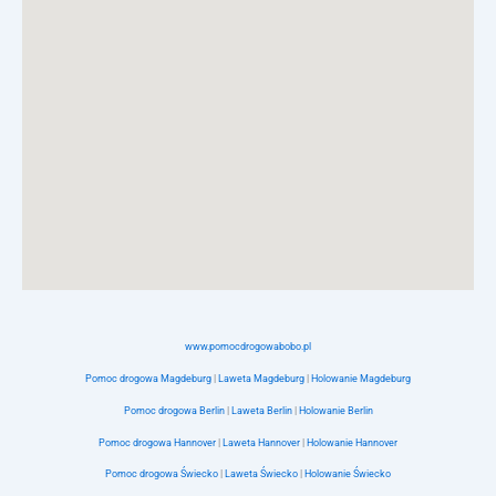
www.pomocdrogowabobo.pl
Pomoc drogowa Magdeburg
|
Laweta Magdeburg
|
Holowanie Magdeburg
Pomoc drogowa Berlin
|
Laweta Berlin
|
Holowanie Berlin
Pomoc drogowa Hannover
|
Laweta Hannover
|
Holowanie Hannover
Pomoc drogowa Świecko
|
Laweta Świecko
|
Holowanie Świecko